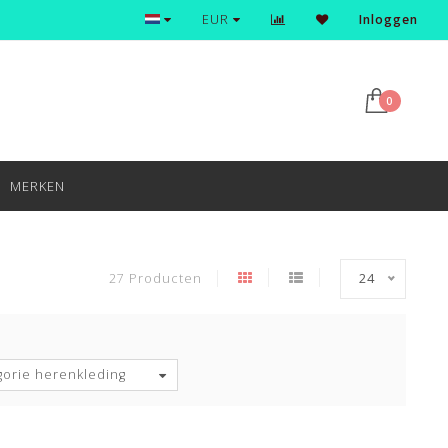
Levering binnen 1 dag indien besteld voor 15:00 uur
EUR
Inloggen
0
MERKEN
27 Producten
24
gorie herenkleding