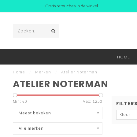
Gratis retouches in de winkel
HOME
Home
/
Merken
/
Atelier Noterman
ATELIER NOTERMAN
Min: €
0
Max: €
250
FILTER
Meest bekeken
Kleur
Alle merken