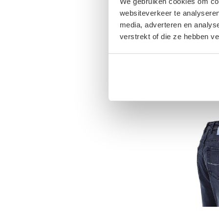
We gebruiken cookies om cont
websiteverkeer te analyseren
media, adverteren en analys
verstrekt of die ze hebben v
HEREN-B
NO
€