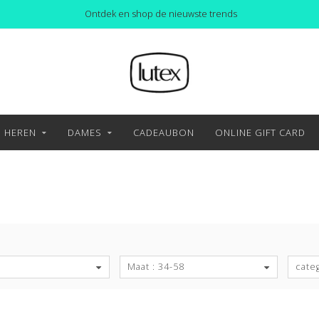
Ontdek en shop de nieuwste trends
HEREN
DAMES
CADEAUBON
ONLINE GIFT CARD
S
Maat : 34-58
cate