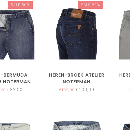
SALE-50%
SALE-50%
N-BERMUDA
HEREN-BROEK ATELIER
HER
ER NOTERMAN
NOTERMAN
€85,00
€100,00
,00
€199,00