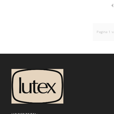
€
Pagina 1 v