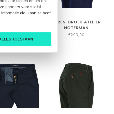
 media te bieden en om ons
ze partners voor social
nformatie die u aan ze heeft
EN-BROEK ATELIER
HEREN-BROEK ATELIER
NOTERMAN
NOTERMAN
€199,00
€209,00
ALLES TOESTAAN