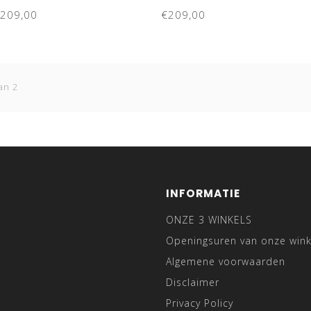
209,00
€209,00
an 2
INFORMATIE
ONZE 3 WINKELS
Openingsuren van onze wink
Algemene voorwaarden
Disclaimer
Privacy Policy