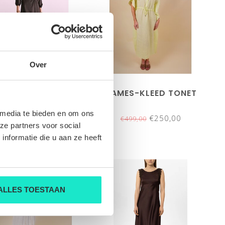
Over
MES-KLEED RIANI
DAMES-KLEED TONET
 media te bieden en om ons
€165,00
€250,00
€329,00
€499,00
ze partners voor social
nformatie die u aan ze heeft
SALE-50%
ALLES TOESTAAN