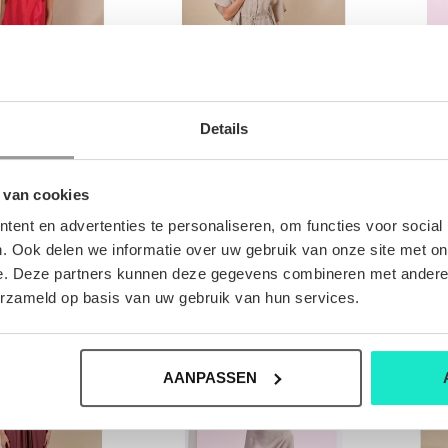
Details
LEED KIM AND
DAMES-KLEED TONET
DA
 van cookies
SALLY
ent en advertenties te personaliseren, om functies voor social
€74,00
€250,00
,00
€499,00
. Ook delen we informatie over uw gebruik van onze site met on
e. Deze partners kunnen deze gegevens combineren met andere i
erzameld op basis van uw gebruik van hun services.
SALE-50%
SALE-50%
AANPASSEN