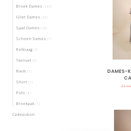
Broek Dames
(133)
Gilet Dames
(25)
Sjaal Dames
(10)
Schoen Dames
(7)
Rolkraag
(3)
Twinset
(0)
DAMES-K
Riem
(1)
CA
Short
(2)
€110
Polo
(4)
Broekpak
(1)
Cadeaubon