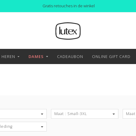
Gratis retouches in de winkel
HEREN
DAMES
CADEAUBON
ONLINE GIFT CARD
S
Maat : Small-3XL
Maat 
leding