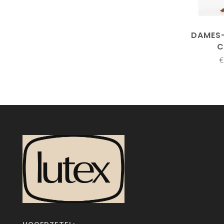
DAMES-
C
€