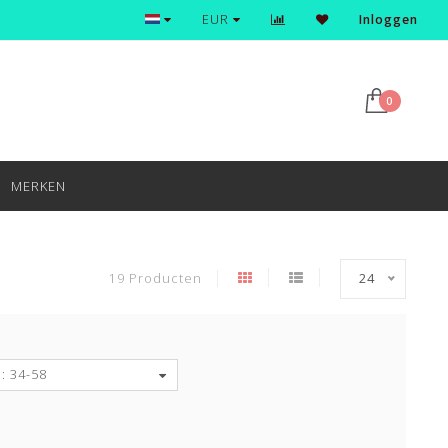
Ontdek en shop de nieuwste trends
EUR
Inloggen
0
MERKEN
19 Producten
24
: 34-58