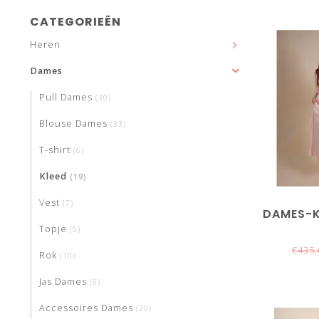
CATEGORIEËN
Heren
Dames
Pull Dames
(30)
Blouse Dames
(33)
T-shirt
(6)
Kleed
(19)
Vest
(7)
DAMES-K
Topje
(5)
€435,
Rok
(10)
Jas Dames
(6)
Accessoires Dames
(20)