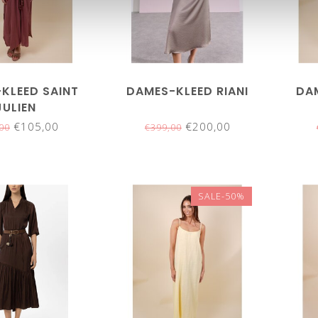
KLEED SAINT
DAMES-KLEED RIANI
DA
JULIEN
€105,00
€200,00
00
€399,00
SALE-50%