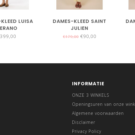
KLEED LUISA
DAMES-KLEED SAINT
DA
ERANO
JULIEN
399,00
€90,00
€179,00
INFORMATIE
ONZE 3 WINKELS
Openingsuren van onze wink
Algemene voorwaarden
Disclaimer
Privacy Policy