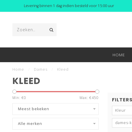
Levering binnen 1 dag indien besteld voor 15:00 uur
HOME
Home
/
Dames
/
Kleed
KLEED
Min: €
0
Max: €
450
FILTER
Meest bekeken
Kleur
dames-k
Alle merken