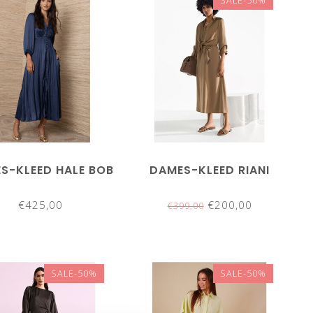
SALE-50%
S-KLEED HALE BOB
DAMES-KLEED RIANI
€425,00
€200,00
€399,00
SALE-50%
SALE-50%