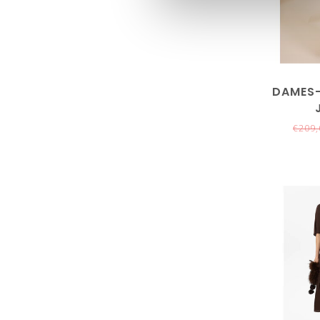
DAMES-
€209,