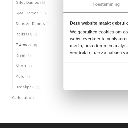
Gilet Dames
(25)
Toestemming
Sjaal Dames
(10)
Deze website maakt gebruik
Schoen Dames
(7)
We gebruiken cookies om cont
Rolkraag
(3)
websiteverkeer te analyseren
Twinset
(0)
media, adverteren en analys
verstrekt of die ze hebben v
Riem
(1)
Short
(2)
Polo
(4)
Broekpak
(1)
Cadeaubon