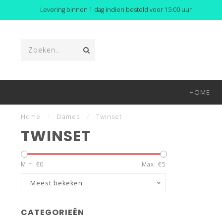
Levering binnen 1 dag indien besteld voor 15:00 uur
HOME
Home
/
Dames
/
Twinset
TWINSET
Min: €
0
Max: €
5
Meest bekeken
CATEGORIEËN