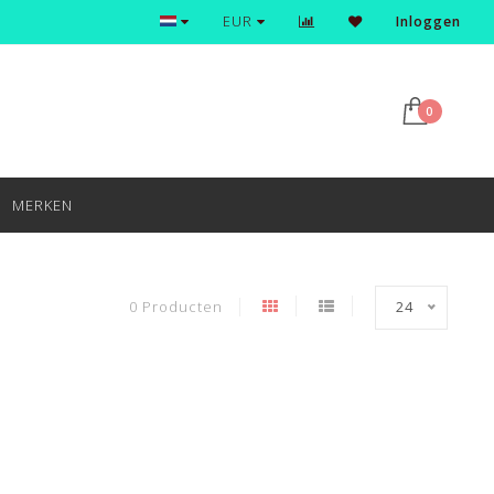
Ontdek en shop de nieuwste trends
EUR
Inloggen
0
MERKEN
0 Producten
24