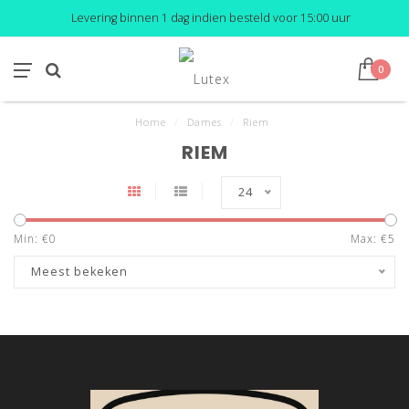
Levering binnen 1 dag indien besteld voor 15:00 uur
0
Home
/
Dames
/
Riem
RIEM
24
Min: €
0
Max: €
5
Meest bekeken