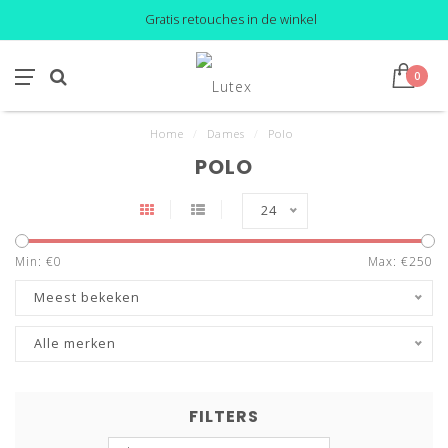
Gratis retouches in de winkel
0
Home
/
Dames
/
Polo
POLO
24
Min: €
0
Max: €
250
Meest bekeken
Alle merken
FILTERS