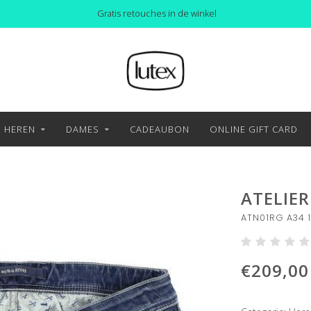
Gratis retouches in de winkel
HEREN
DAMES
CADEAUBON
ONLINE GIFT CARD
ATELIE
ATN01RG A34 1
€209,00