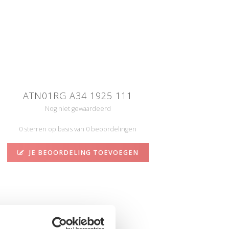
ATN01RG A34 1925 111
Nog niet gewaardeerd
0 sterren op basis van 0 beoordelingen
JE BEOORDELING TOEVOEGEN
N