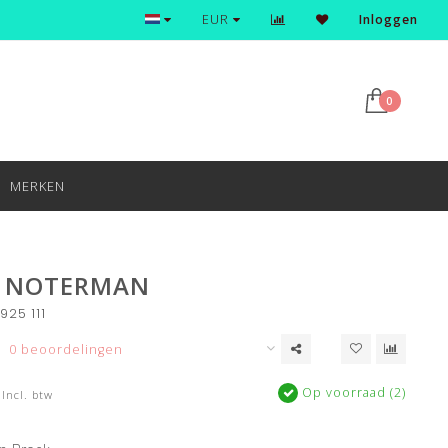
Ontdek en shop de nieuwste trends
EUR
Inloggen
0
MERKEN
R NOTERMAN
925 111
0 beoordelingen
Op voorraad (2)
Incl. btw