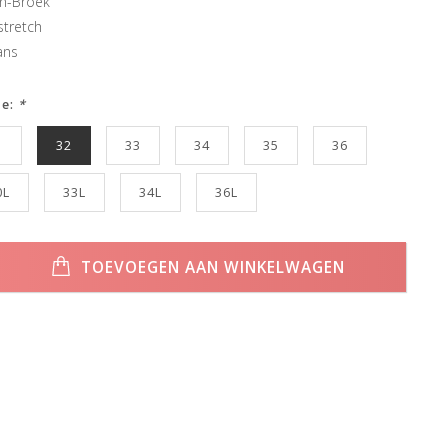
en-Broek
stretch
ans
ze:
*
1
32
33
34
35
36
0L
33L
34L
36L
TOEVOEGEN AAN WINKELWAGEN