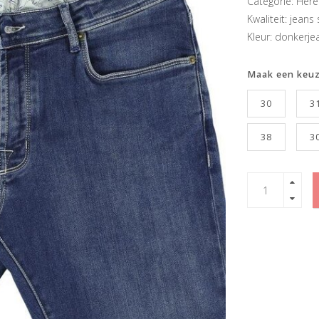
Categorie: Her
Kwaliteit: jeans 
Kleur: donkerje
Maak een keu
30
3
38
3