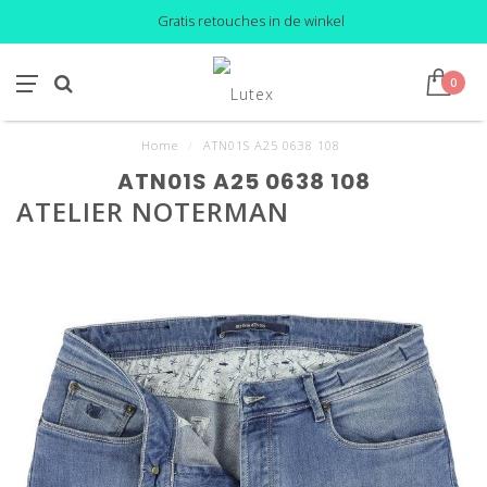
Gratis retouches in de winkel
0
Home
/
ATN01S A25 0638 108
ATN01S A25 0638 108
ATELIER NOTERMAN