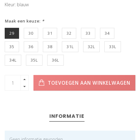
Kleur: blauw
Maak een keuze:
*
29
30
31
32
33
34
35
36
38
31L
32L
33L
34L
35L
36L
TOEVOEGEN AAN WINKELWAGEN
INFORMATIE
Geen informatie gevonden