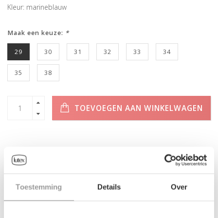
Kleur: marineblauw
Maak een keuze:
*
29
30
31
32
33
34
35
38
TOEVOEGEN AAN WINKELWAGEN
INFORMATIE
Toestemming
Details
Over
Geen informatie gevonden