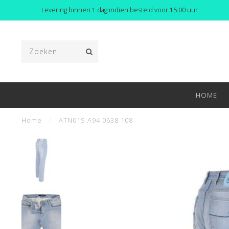
Levering binnen 1 dag indien besteld voor 15:00 uur
HOME
Home
/
ATN01S A94 0638 108