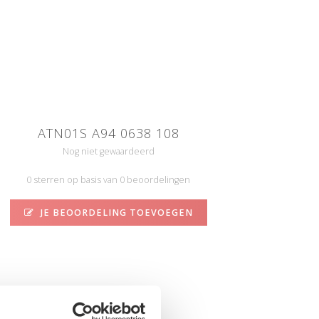
ATN01S A94 0638 108
Nog niet gewaardeerd
0 sterren op basis van 0 beoordelingen
JE BEOORDELING TOEVOEGEN
N