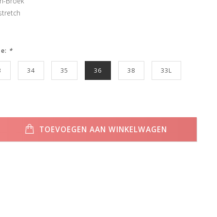
en-Broek
stretch
ze:
*
3
34
35
36
38
33L
TOEVOEGEN AAN WINKELWAGEN