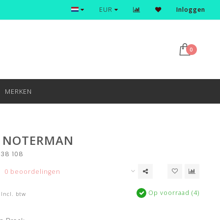
Ontdek en shop de nieuwste trends
EUR
Inloggen
0
MERKEN
R NOTERMAN
638 108
0 beoordelingen
Op voorraad (4)
Incl. btw