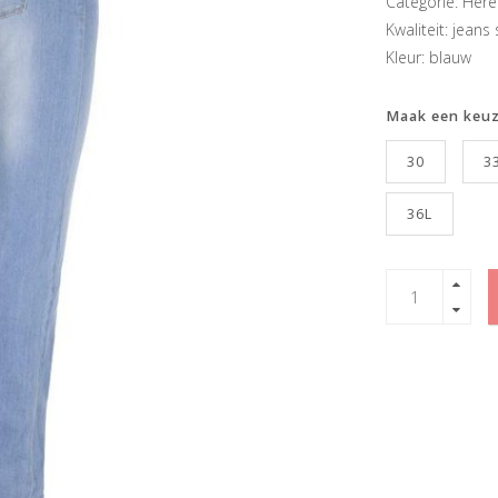
Categorie: Her
Kwaliteit: jeans 
Kleur: blauw
Maak een keu
30
3
36L