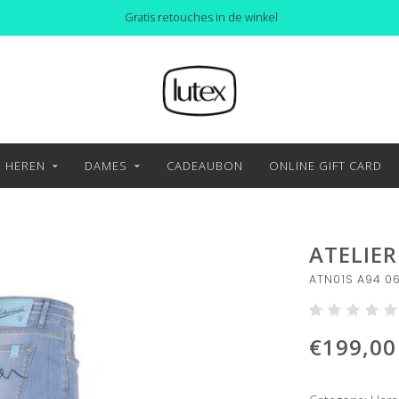
Gratis retouches in de winkel
HEREN
DAMES
CADEAUBON
ONLINE GIFT CARD
ATELIE
ATN01S A94 0
€199,00