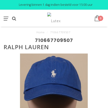
Levering binnen 1 dag indien besteld voor 15:00 uur
0
Home
/
710667709507
710667709507
RALPH LAUREN