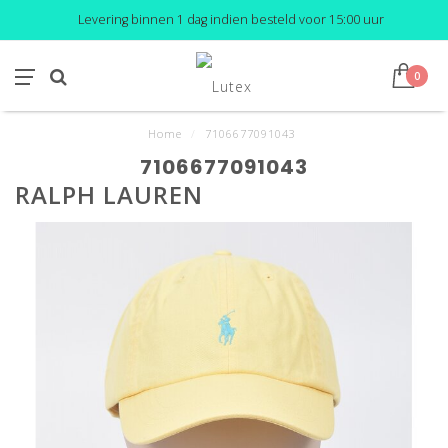
Levering binnen 1 dag indien besteld voor 15:00 uur
0
Home
/
7106677091043
7106677091043
RALPH LAUREN