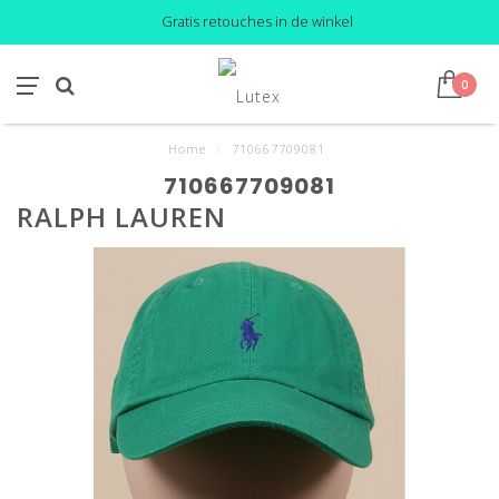
Gratis retouches in de winkel
0
Home
/
710667709081
710667709081
RALPH LAUREN