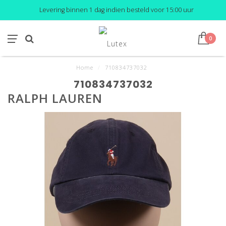
Levering binnen 1 dag indien besteld voor 15:00 uur
0
Home
/
710834737032
710834737032
RALPH LAUREN