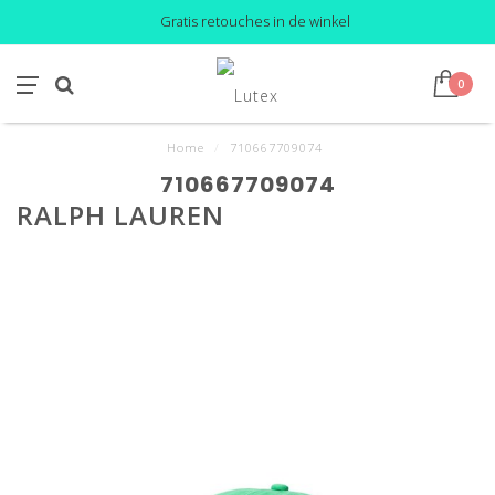
Gratis retouches in de winkel
0
Home
/
710667709074
710667709074
RALPH LAUREN