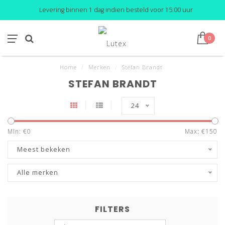
Levering binnen 1 dag indien besteld voor 15:00 uur
0
Home
/
Merken
/
Stefan Brandt
STEFAN BRANDT
24
Min: €
0
Max: €
150
Meest bekeken
Alle merken
FILTERS