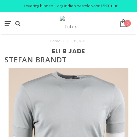
Levering binnen 1 dag indien besteld voor 15:00 uur
0
Home
/
ELI B JADE
ELI B JADE
STEFAN BRANDT