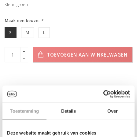
Kleur: groen
Maak een keuze:
*
S
M
L
TOEVOEGEN AAN WINKELWAGEN
INFORMATIE
Geen informatie gevonden
Toestemming
Details
Over
Deze website maakt gebruik van cookies