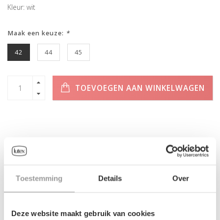
Kleur: wit
Maak een keuze:
*
42
44
45
TOEVOEGEN AAN WINKELWAGEN
INFORMATIE
Geen informatie gevonden
Toestemming
Details
Over
Deze website maakt gebruik van cookies