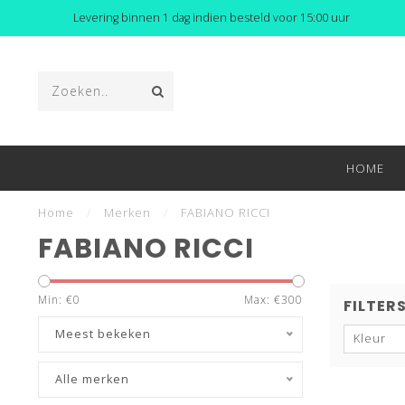
Levering binnen 1 dag indien besteld voor 15:00 uur
HOME
Home
/
Merken
/
FABIANO RICCI
FABIANO RICCI
Min: €
0
Max: €
300
FILTER
Meest bekeken
Kleur
Alle merken