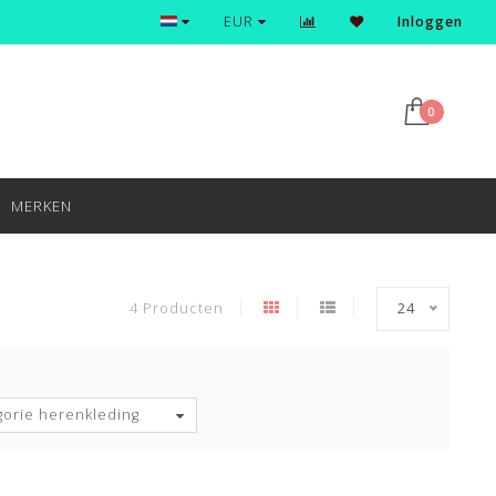
Ontdek en shop de nieuwste trends
EUR
Inloggen
0
MERKEN
4 Producten
24
gorie herenkleding