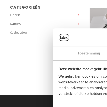
CATEGORIEËN
Heren
Dames
Cadeaubon
Toestemming
HERE
FABI
Deze website maakt gebruik
€285,
We gebruiken cookies om cont
websiteverkeer te analyseren
media, adverteren en analys
verstrekt of die ze hebben v