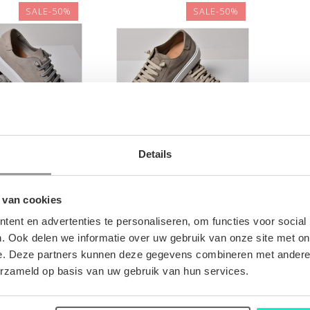
SALE-50%
SALE-50%
Details
N-SCHOEN
HEREN-SCHOEN
ANO RICCI
FABIANO RICCI
 van cookies
€143,00
€143,00
00
€285,00
ent en advertenties te personaliseren, om functies voor social
. Ook delen we informatie over uw gebruik van onze site met on
e. Deze partners kunnen deze gegevens combineren met andere i
erzameld op basis van uw gebruik van hun services.