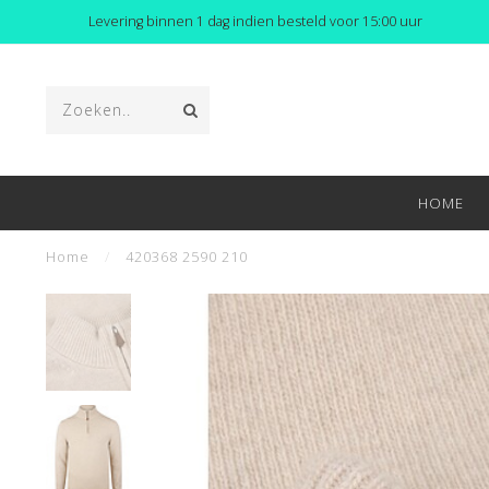
Levering binnen 1 dag indien besteld voor 15:00 uur
HOME
Home
/
420368 2590 210