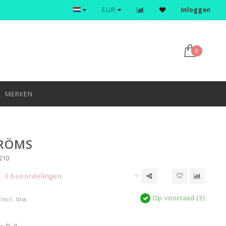
Ontdek en shop de nieuwste trends
EUR
Inloggen
0
MERKEN
RÖMS
210
0 beoordelingen
Op voorraad (3)
Incl. btw