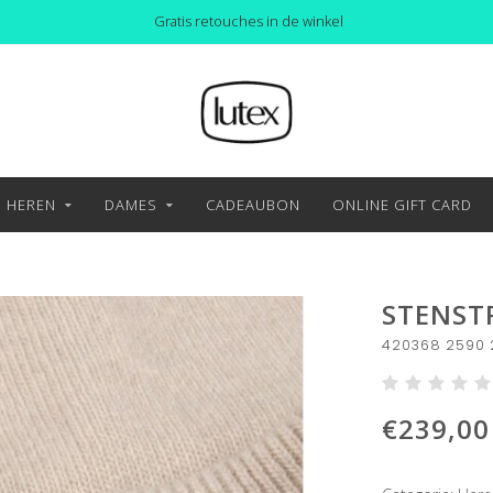
Gratis retouches in de winkel
HEREN
DAMES
CADEAUBON
ONLINE GIFT CARD
STENST
420368 2590 
€239,00