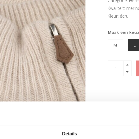
Categorie: Here
Kwaliteit: merin
Kleur: écru
Maak een keu
M
L
Details