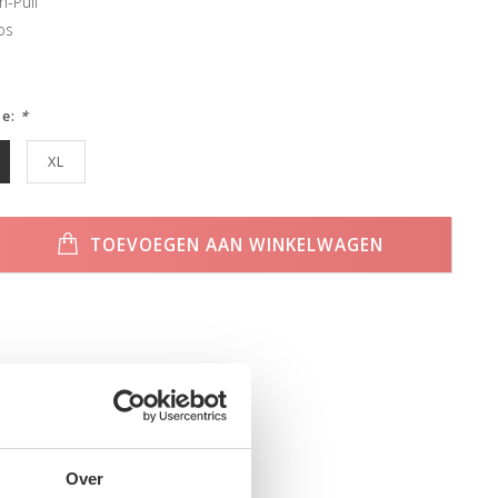
n-Pull
os
ze:
*
XL
TOEVOEGEN AAN WINKELWAGEN
Over