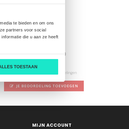
 media te bieden en om ons
ze partners voor social
nformatie die u aan ze heeft
420368 2590 210
Nog niet gewaardeerd
ALLES TOESTAAN
0 sterren op basis van 0 beoordelingen
JE BEOORDELING TOEVOEGEN
MIJN ACCOUNT