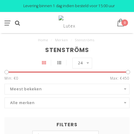
Levering binnen 1 dag indien besteld voor 15:00 uur
0
Home
/
Merken
/
Stenströms
STENSTRÖMS
24
Min: €
0
Max: €
450
Meest bekeken
Alle merken
FILTERS