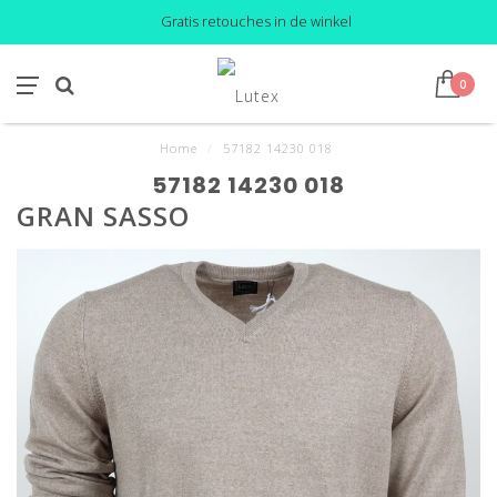
Gratis retouches in de winkel
0
Home
/
57182 14230 018
57182 14230 018
GRAN SASSO