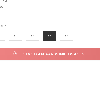
n-Pull
os
ze:
*
0
52
54
56
58
TOEVOEGEN AAN WINKELWAGEN