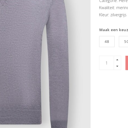
Categorie: Here
Kwaliteit: merin
Kleur: zilvergrijs
Maak een keu
48
5