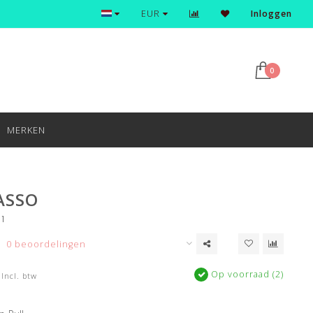
Ontdek en shop de nieuwste trends
EUR
Inloggen
0
MERKEN
ASSO
1
0 beoordelingen
Op voorraad (2)
Incl. btw