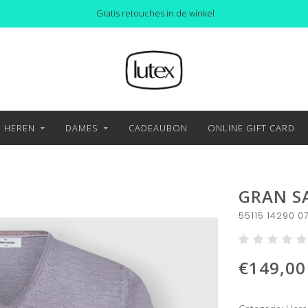
Gratis retouches in de winkel
HEREN
DAMES
CADEAUBON
ONLINE GIFT CARD
GRAN S
55115 14290 07
€149,00