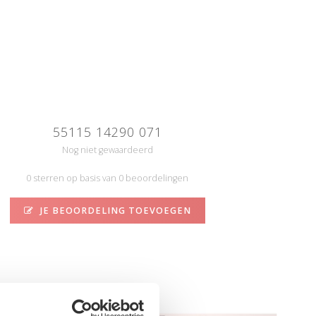
55115 14290 071
Nog niet gewaardeerd
0 sterren op basis van 0 beoordelingen
JE BEOORDELING TOEVOEGEN
N