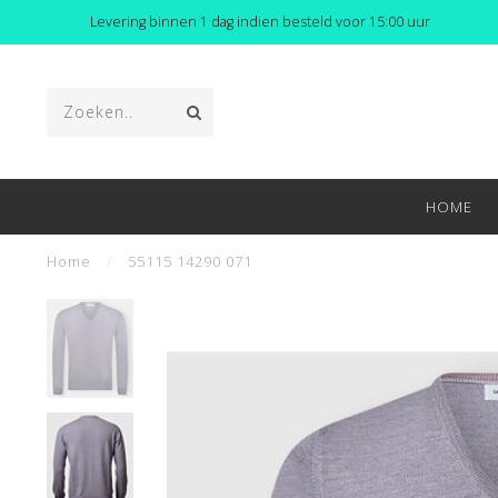
Levering binnen 1 dag indien besteld voor 15:00 uur
HOME
Home
/
55115 14290 071