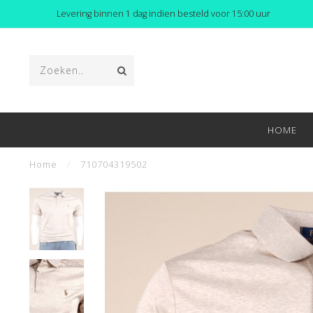
Levering binnen 1 dag indien besteld voor 15:00 uur
HOME
Home
/
710704319502