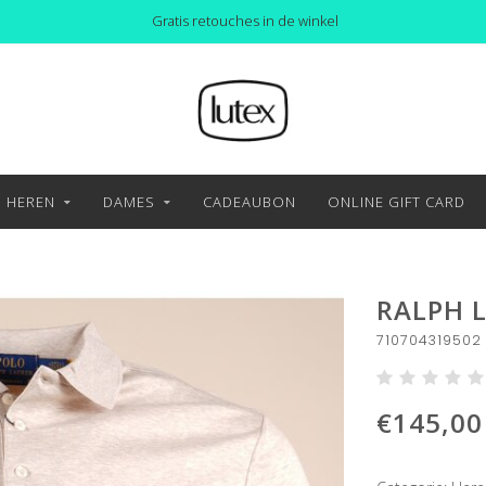
Gratis retouches in de winkel
HEREN
DAMES
CADEAUBON
ONLINE GIFT CARD
RALPH 
710704319502
€145,00