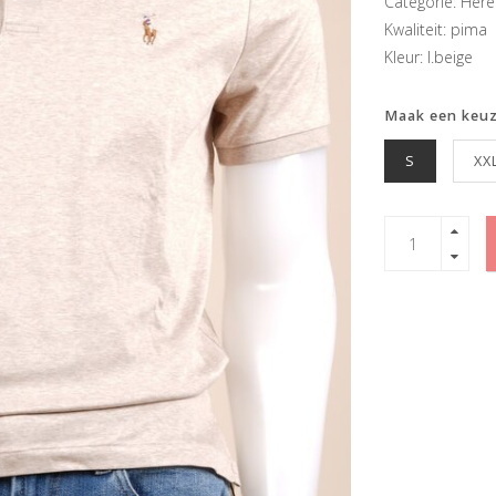
Categorie: Here
Kwaliteit: pima
Kleur: l.beige
Maak een keu
S
XX