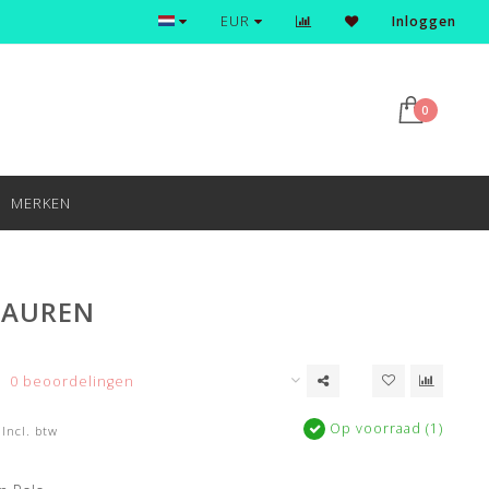
Ontdek en shop de nieuwste trends
EUR
Inloggen
0
MERKEN
LAUREN
0 beoordelingen
Op voorraad (1)
Incl. btw