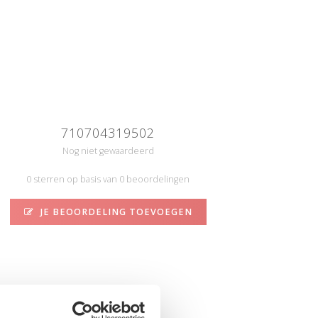
710704319502
Nog niet gewaardeerd
0 sterren op basis van 0 beoordelingen
JE BEOORDELING TOEVOEGEN
N