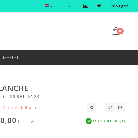
Ontdek en shop de nieuwste trends
EUR
Inloggen
0
MERKEN
BLANCHE
 001 2019815 3N23
0 beoordelingen
0,00
Op voorraad (1)
Incl. btw