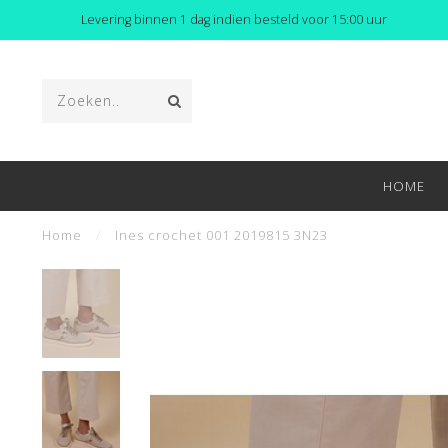
Levering binnen 1 dag indien besteld voor 15:00 uur
HOME
Home
/
Ines crochet 001 2019815 3N23