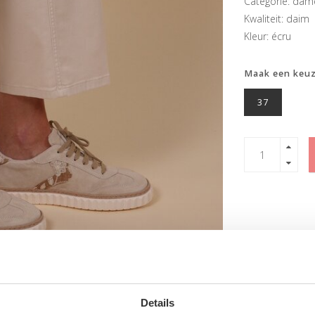
Categorie: dam
Kwaliteit: daim
Kleur: écru
Maak een keu
37
Details