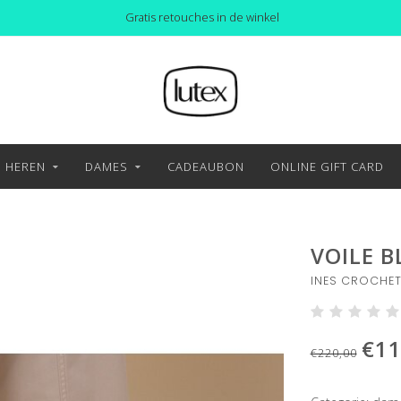
Gratis retouches in de winkel
HEREN
DAMES
CADEAUBON
ONLINE GIFT CARD
VOILE 
INES CROCHET
€11
€220,00