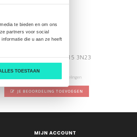
 media te bieden en om ons
ze partners voor social
nformatie die u aan ze heeft
Ines crochet 001 2019815 3N23
Nog niet gewaardeerd
ALLES TOESTAAN
0 sterren op basis van 0 beoordelingen
JE BEOORDELING TOEVOEGEN
MIJN ACCOUNT