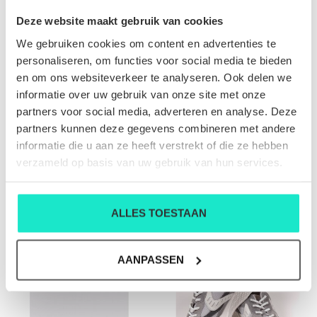
Deze website maakt gebruik van cookies
We gebruiken cookies om content en advertenties te
personaliseren, om functies voor social media te bieden
en om ons websiteverkeer te analyseren. Ook delen we
informatie over uw gebruik van onze site met onze
partners voor social media, adverteren en analyse. Deze
partners kunnen deze gegevens combineren met andere
informatie die u aan ze heeft verstrekt of die ze hebben
HEREN-SCHOEN VOILE
HEREN-SCHOEN VOILE
verzameld op basis van uw gebruik van hun services.
BLANCHE
BLANCHE
€135,00
€125,00
€269,00
€249,00
ALLES TOESTAAN
SALE-50%
AANPASSEN