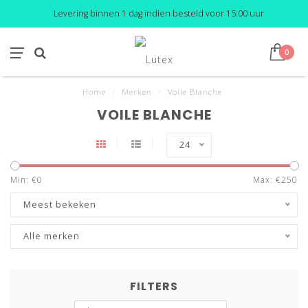
Levering binnen 1 dag indien besteld voor 15:00 uur
0
Home
/
Merken
/
Voile Blanche
VOILE BLANCHE
24
Min: €
0
Max: €
250
Meest bekeken
Alle merken
FILTERS