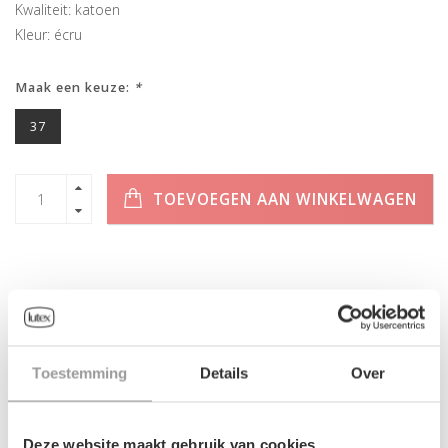
Kwaliteit: katoen
Kleur: écru
Maak een keuze:
*
37
TOEVOEGEN AAN WINKELWAGEN
INFORMATIE
Toestemming
Details
Over
Geen informatie gevonden
Deze website maakt gebruik van cookies