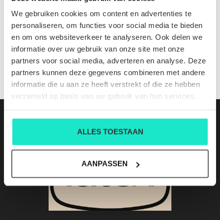
Rita 001 2019960 1N30
We gebruiken cookies om content en advertenties te
Nog niet gewaardeerd
personaliseren, om functies voor social media te bieden
en om ons websiteverkeer te analyseren. Ook delen we
0 sterren op basis van 0 beoordelingen
informatie over uw gebruik van onze site met onze
partners voor social media, adverteren en analyse. Deze
JE BEOORDELING TOEVOEGEN
partners kunnen deze gegevens combineren met andere
informatie die u aan ze heeft verstrekt of die ze hebben
verzameld op basis van uw gebruik van hun services.
ALLES TOESTAAN
AANPASSEN