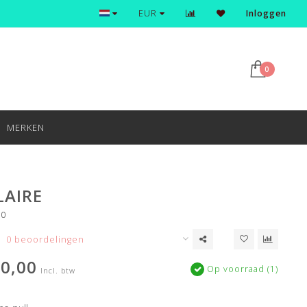
Ontdek en shop de nieuwste trends
EUR
Inloggen
0
MERKEN
LAIRE
50
0 beoordelingen
0,00
Op voorraad (1)
Incl. btw