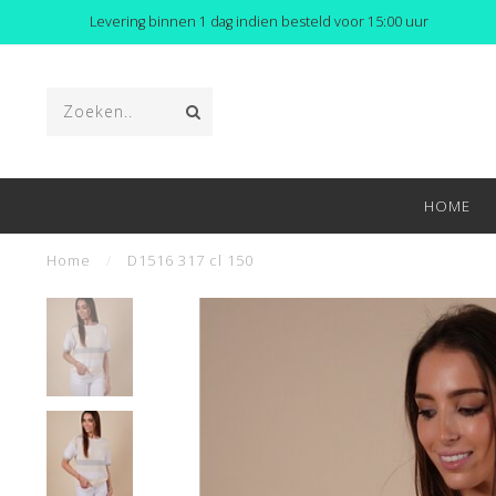
Levering binnen 1 dag indien besteld voor 15:00 uur
HOME
Home
/
D1516 317 cl 150