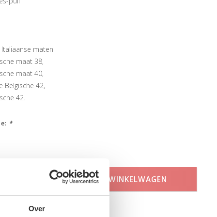
s-pull
n Italiaanse maten
ische maat 38,
ische maat 40,
e Belgische 42,
sche 42.
ze:
*
TOEVOEGEN AAN WINKELWAGEN
Over