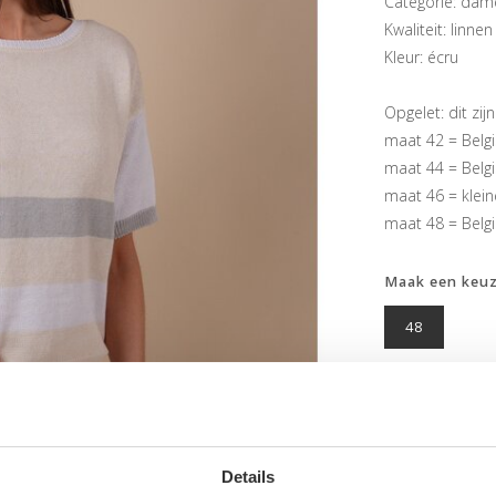
Categorie: dame
Kwaliteit: linnen
Kleur: écru
Opgelet: dit zij
maat 42 = Belg
maat 44 = Belg
maat 46 = klein
maat 48 = Belgi
Maak een keu
48
Details