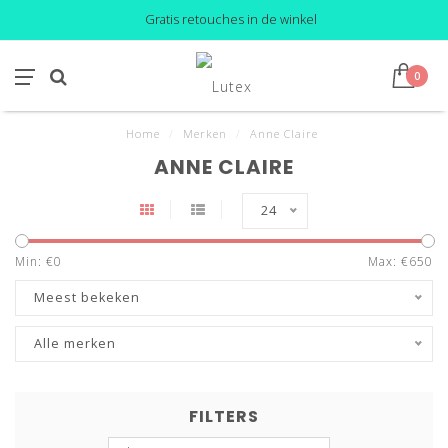
Gratis retouches in de winkel
0
Home
/
Merken
/
Anne Claire
ANNE CLAIRE
24
Min: €
0
Max: €
650
Meest bekeken
Alle merken
FILTERS