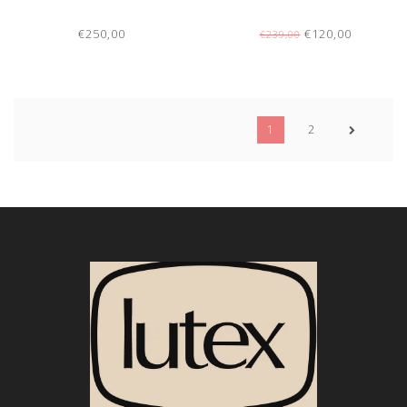
€250,00
€120,00
€239,00
1
2