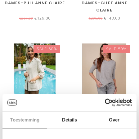
DAMES-PULL ANNE CLAIRE
DAMES-GILET ANNE
CLAIRE
€129,00
€148,00
€257,00
€296,00
SALE-50%
SALE-50%
DAMES-GILET ANNE
DAMES-PULL ANNE CLAIRE
Toestemming
Details
Over
CLAIRE
€243,00
€94,00
€485,00
€187,00