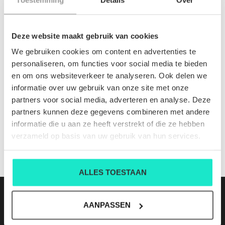
INFORMATIE
Deze website maakt gebruik van cookies
Geen informatie gevonden
We gebruiken cookies om content en advertenties te
personaliseren, om functies voor social media te bieden
en om ons websiteverkeer te analyseren. Ook delen we
D1616 1612 cl 275
informatie over uw gebruik van onze site met onze
Nog niet gewaardeerd
partners voor social media, adverteren en analyse. Deze
partners kunnen deze gegevens combineren met andere
0 sterren op basis van 0 beoordelingen
informatie die u aan ze heeft verstrekt of die ze hebben
verzameld op basis van uw gebruik van hun services.
JE BEOORDELING TOEVOEGEN
ALLES TOESTAAN
AANPASSEN