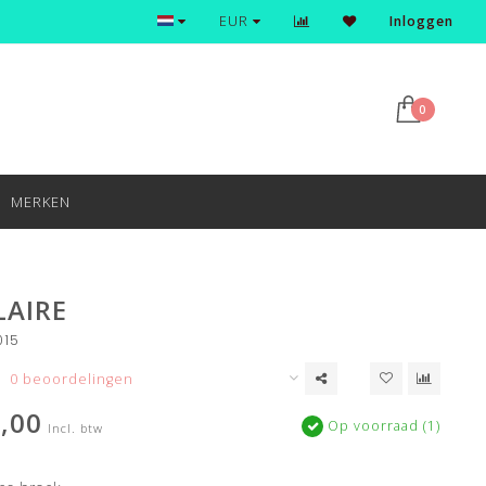
Ontdek en shop de nieuwste trends
EUR
Inloggen
0
MERKEN
LAIRE
015
0 beoordelingen
,00
Op voorraad (1)
Incl. btw