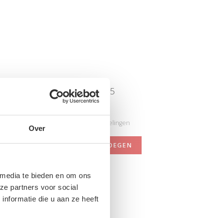
D1701 1772 cl 015
Nog niet gewaardeerd
0 sterren op basis van 0 beoordelingen
Over
JE BEOORDELING TOEVOEGEN
 media te bieden en om ons
N
ze partners voor social
nformatie die u aan ze heeft