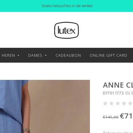
Gratis retouches in de winkel
HEREN
DAMES
CADEAUBON
ONLINE GIFT CARD
ANNE C
D1701 1772 CL 
€71
€141,00