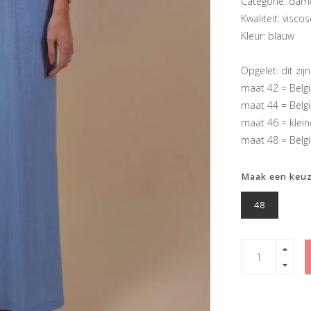
Categorie: dam
Kwaliteit: viscos
Kleur: blauw
Opgelet: dit zij
maat 42 = Belg
maat 44 = Belg
maat 46 = klein
maat 48 = Belg
Maak een keu
48