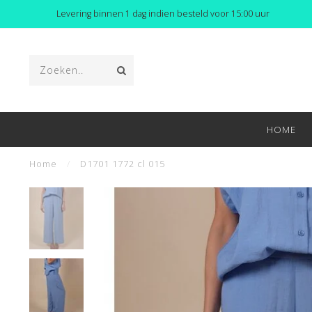
Levering binnen 1 dag indien besteld voor 15:00 uur
HOME
Home
/
D1701 1772 cl 015