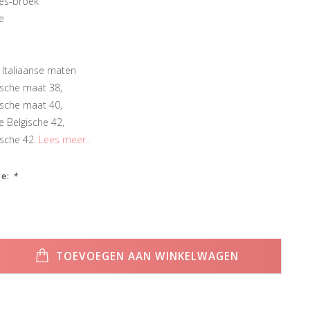
es-broek
e
n Italiaanse maten
ische maat 38,
ische maat 40,
e Belgische 42,
ische 42.
Lees meer..
ze:
*
TOEVOEGEN AAN WINKELWAGEN