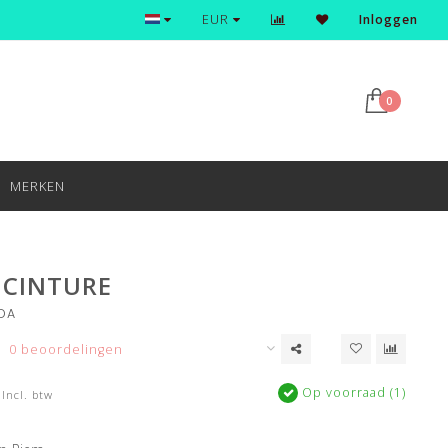
Ontdek en shop de nieuwste trends
EUR
Inloggen
0
MERKEN
 CINTURE
DA
0 beoordelingen
Op voorraad (1)
Incl. btw