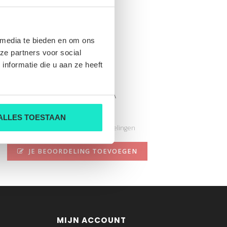
 media te bieden en om ons
ze partners voor social
nformatie die u aan ze heeft
01U.0043 CORDA
Nog niet gewaardeerd
ALLES TOESTAAN
0 sterren op basis van 0 beoordelingen
JE BEOORDELING TOEVOEGEN
MIJN ACCOUNT