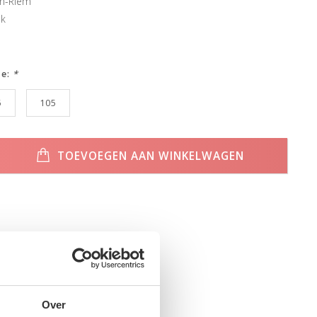
en-Riem
ek
ze:
*
5
105
TOEVOEGEN AAN WINKELWAGEN
Over