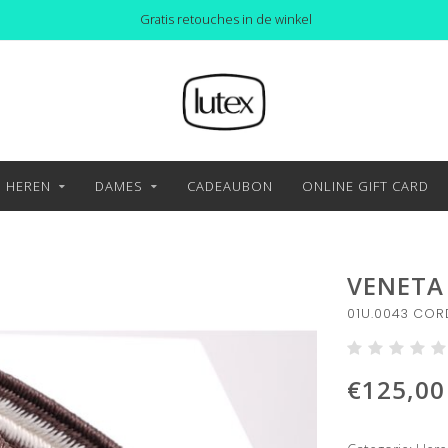
Gratis retouches in de winkel
HEREN
DAMES
CADEAUBON
ONLINE GIFT CARD
VENETA
01U.0043 COR
€125,00