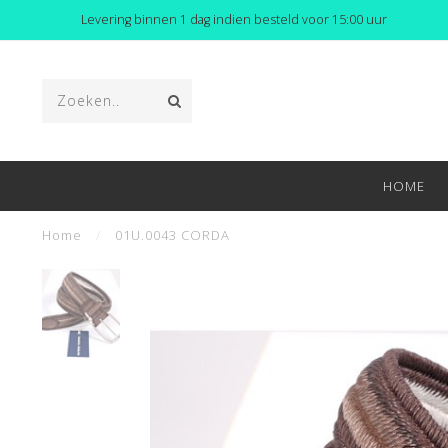
Levering binnen 1 dag indien besteld voor 15:00 uur
HOME
Home
/
01U.0043 CORDA