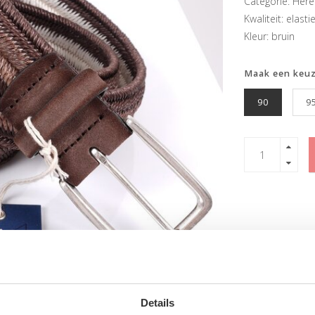
Categorie: Her
Kwaliteit: elasti
Kleur: bruin
Maak een keu
90
9
Details