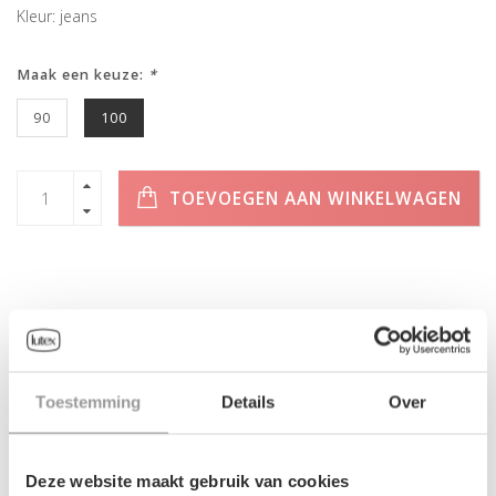
Kleur: jeans
Maak een keuze:
*
90
100
TOEVOEGEN AAN WINKELWAGEN
INFORMATIE
Geen informatie gevonden
Toestemming
Details
Over
Deze website maakt gebruik van cookies