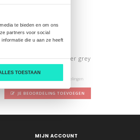
 media te bieden en om ons
ze partners voor social
nformatie die u aan ze heeft
FORTE DEI MARMI glacier grey
Nog niet gewaardeerd
ALLES TOESTAAN
0 sterren op basis van 0 beoordelingen
JE BEOORDELING TOEVOEGEN
MIJN ACCOUNT