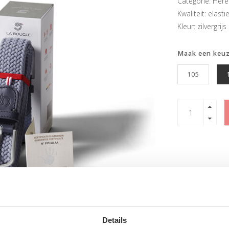
Categorie: Her
Kwaliteit: elasti
Kleur: zilvergrijs
Maak een keu
105
Details