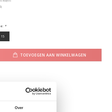
en-Riem
ek
ze:
*
115
TOEVOEGEN AAN WINKELWAGEN
Over