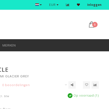
Ontdek en shop de nieuwste trends
EUR
Inloggen
0
MERKEN
CLE
RMI GLACIER GREY
0 beoordelingen
Op voorraad (1)
cl. btw