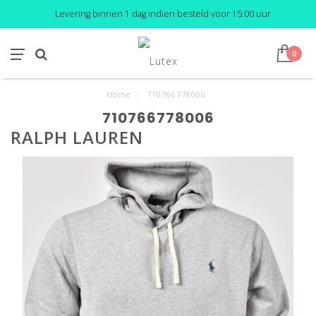
Levering binnen 1 dag indien besteld voor 15:00 uur
0
Home
/
710766778006
710766778006
RALPH LAUREN