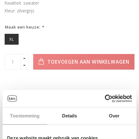
Kwaliteit: sweater
Kleur: zilvergrijs
Maak een keuze:
*
XL
TOEVOEGEN AAN WINKELWAGEN
INFORMATIE
Toestemming
Details
Over
Geen informatie gevonden
Deze website maakt gebruik van cookies