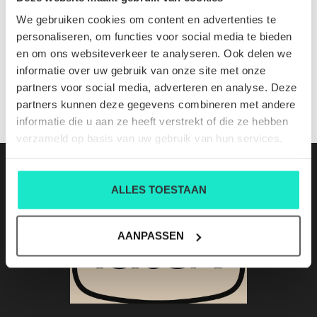
710766778006
We gebruiken cookies om content en advertenties te
Nog niet gewaardeerd
personaliseren, om functies voor social media te bieden
en om ons websiteverkeer te analyseren. Ook delen we
0 sterren op basis van 0 beoordelingen
informatie over uw gebruik van onze site met onze
partners voor social media, adverteren en analyse. Deze
JE BEOORDELING TOEVOEGEN
partners kunnen deze gegevens combineren met andere
informatie die u aan ze heeft verstrekt of die ze hebben
verzameld op basis van uw gebruik van hun services.
ALLES TOESTAAN
AANPASSEN