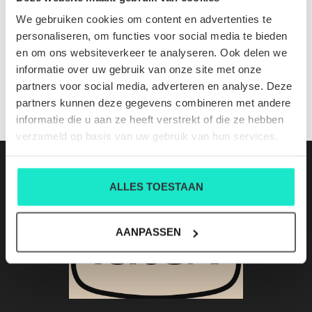
509820 ROYCE CL 963 flint stone
We gebruiken cookies om content en advertenties te
Nog niet gewaardeerd
personaliseren, om functies voor social media te bieden
en om ons websiteverkeer te analyseren. Ook delen we
0 sterren op basis van 0 beoordelingen
informatie over uw gebruik van onze site met onze
partners voor social media, adverteren en analyse. Deze
JE BEOORDELING TOEVOEGEN
partners kunnen deze gegevens combineren met andere
informatie die u aan ze heeft verstrekt of die ze hebben
verzameld op basis van uw gebruik van hun services.
ALLES TOESTAAN
AANPASSEN