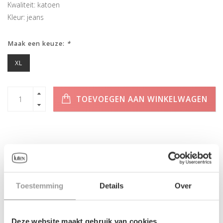
Kwaliteit: katoen
Kleur: jeans
Maak een keuze:
*
XL
TOEVOEGEN AAN WINKELWAGEN
INFORMATIE
Toestemming
Details
Over
Geen informatie gevonden
Deze website maakt gebruik van cookies