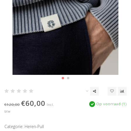
€60,00
Op voorraad (1)
€120,00
Incl.
btw
Categorie: Heren-Pull