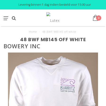
Levering binnen 1 dag indien besteld voor 15:00 uur
0
Home
/
48 BWF MB145 off white
48 BWF MB145 OFF WHITE
BOWERY INC