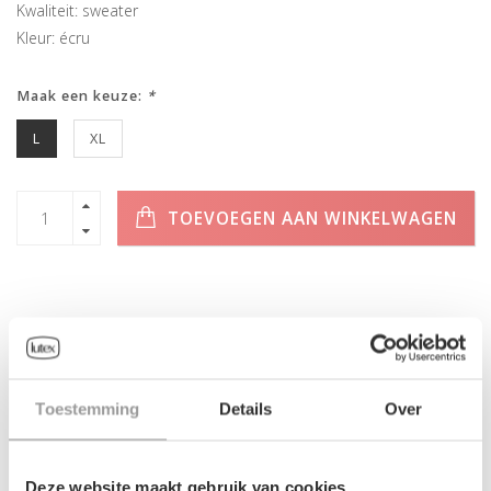
Kwaliteit: sweater
Kleur: écru
Maak een keuze:
*
L
XL
TOEVOEGEN AAN WINKELWAGEN
INFORMATIE
Toestemming
Details
Over
Geen informatie gevonden
Deze website maakt gebruik van cookies