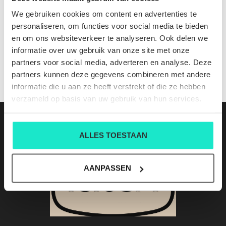
48 BWF MB145 off white
We gebruiken cookies om content en advertenties te
Nog niet gewaardeerd
personaliseren, om functies voor social media te bieden
en om ons websiteverkeer te analyseren. Ook delen we
0 sterren op basis van 0 beoordelingen
informatie over uw gebruik van onze site met onze
partners voor social media, adverteren en analyse. Deze
JE BEOORDELING TOEVOEGEN
partners kunnen deze gegevens combineren met andere
informatie die u aan ze heeft verstrekt of die ze hebben
verzameld op basis van uw gebruik van hun services.
ALLES TOESTAAN
AANPASSEN