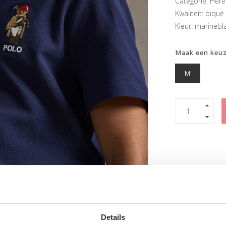
Categorie: Here
Kwaliteit: piqué
Kleur: marineb
Maak een keu
M
Details