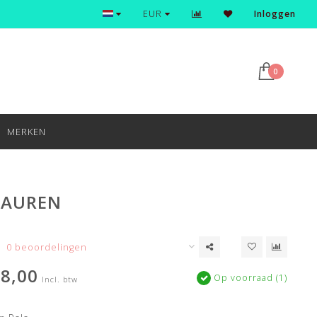
Ontdek en shop de nieuwste trends
EUR
Inloggen
0
MERKEN
LAUREN
0 beoordelingen
8,00
Op voorraad (1)
Incl. btw