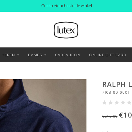
Gratis retouches in de winkel
HEREN
DAMES
CADEAUBON
ONLINE GIFT CARD
RALPH 
710B16616001
€10
€215,00