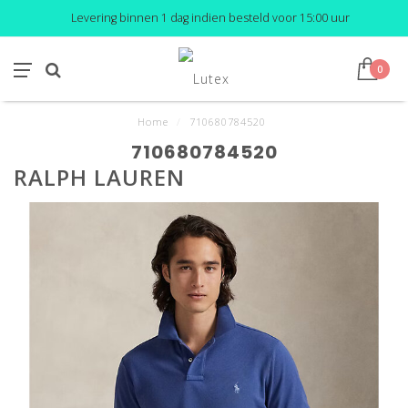
Levering binnen 1 dag indien besteld voor 15:00 uur
0
Home
/
710680784520
710680784520
RALPH LAUREN