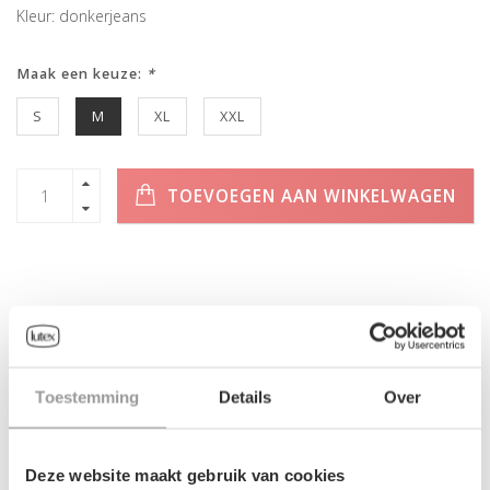
Kleur: donkerjeans
Maak een keuze:
*
S
M
XL
XXL
TOEVOEGEN AAN WINKELWAGEN
INFORMATIE
Geen informatie gevonden
Toestemming
Details
Over
Deze website maakt gebruik van cookies