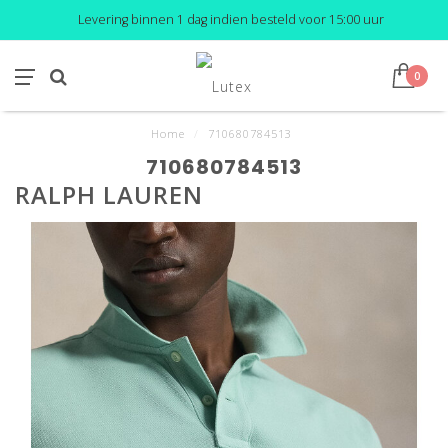
Levering binnen 1 dag indien besteld voor 15:00 uur
0
Home
/
710680784513
710680784513
RALPH LAUREN