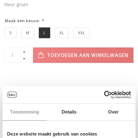
Kleur: groen
Maak een keuze:
*
S
M
L
XL
XXL
TOEVOEGEN AAN WINKELWAGEN
INFORMATIE
Geen informatie gevonden
Toestemming
Details
Over
Deze website maakt gebruik van cookies