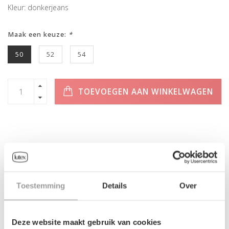
Kleur: donkerjeans
Maak een keuze:
*
50
52
54
TOEVOEGEN AAN WINKELWAGEN
INFORMATIE
Geen informatie gevonden
Toestemming
Details
Over
Deze website maakt gebruik van cookies