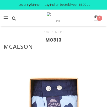
Levering binnen 1 dag indien besteld voor 15:00 uur
0
Home
/
M0313
M0313
MCALSON