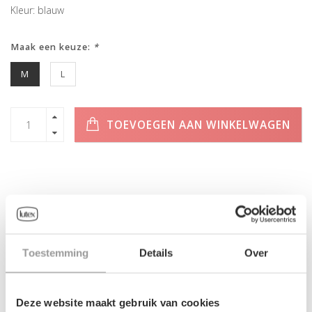
Kleur: blauw
Maak een keuze:
*
M
L
TOEVOEGEN AAN WINKELWAGEN
INFORMATIE
Geen informatie gevonden
Toestemming
Details
Over
Deze website maakt gebruik van cookies