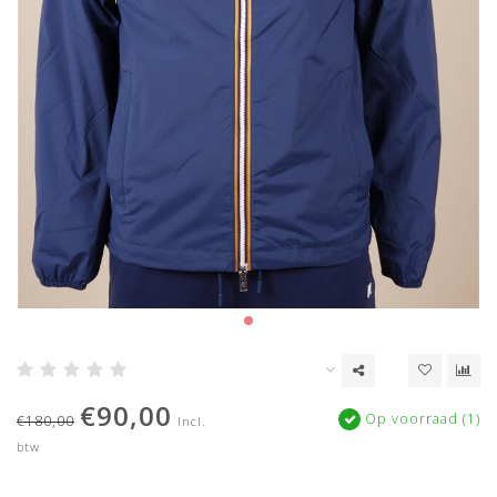
€90,00
Op voorraad (1)
€180,00
Incl.
btw