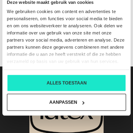
Deze website maakt gebruik van cookies
We gebruiken cookies om content en advertenties te
JACK STRETCH NYLON JERSEY BLUE INSIGNIA
personaliseren, om functies voor social media te bieden
Nog niet gewaardeerd
en om ons websiteverkeer te analyseren. Ook delen we
0 sterren op basis van 0 beoordelingen
informatie over uw gebruik van onze site met onze
partners voor social media, adverteren en analyse. Deze
JE BEOORDELING TOEVOEGEN
partners kunnen deze gegevens combineren met andere
informatie die u aan ze heeft verstrekt of die ze hebben
verzameld op basis van uw gebruik van hun services.
ALLES TOESTAAN
AANPASSEN