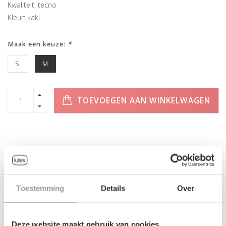
Kwaliteit: tecno
Kleur: kaki
Maak een keuze:
*
S
M
TOEVOEGEN AAN WINKELWAGEN
INFORMATIE
Toestemming
Details
Over
Geen informatie gevonden
Deze website maakt gebruik van cookies