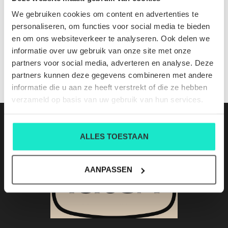
JACKO STRETCH 2L GREEN LYCHEN
We gebruiken cookies om content en advertenties te
Nog niet gewaardeerd
personaliseren, om functies voor social media te bieden
en om ons websiteverkeer te analyseren. Ook delen we
0 sterren op basis van 0 beoordelingen
informatie over uw gebruik van onze site met onze
partners voor social media, adverteren en analyse. Deze
JE BEOORDELING TOEVOEGEN
partners kunnen deze gegevens combineren met andere
informatie die u aan ze heeft verstrekt of die ze hebben
verzameld op basis van uw gebruik van hun services.
ALLES TOESTAAN
AANPASSEN