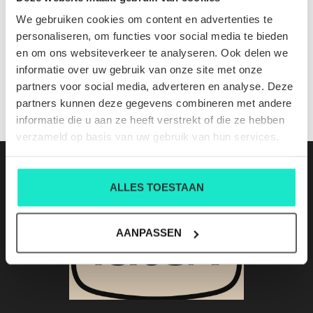
710805562016
We gebruiken cookies om content en advertenties te
Nog niet gewaardeerd
personaliseren, om functies voor social media te bieden
en om ons websiteverkeer te analyseren. Ook delen we
0 sterren op basis van 0 beoordelingen
informatie over uw gebruik van onze site met onze
partners voor social media, adverteren en analyse. Deze
JE BEOORDELING TOEVOEGEN
partners kunnen deze gegevens combineren met andere
informatie die u aan ze heeft verstrekt of die ze hebben
verzameld op basis van uw gebruik van hun services.
ALLES TOESTAAN
AANPASSEN