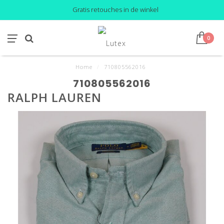
Gratis retouches in de winkel
0
Home
/
710805562016
710805562016
RALPH LAUREN