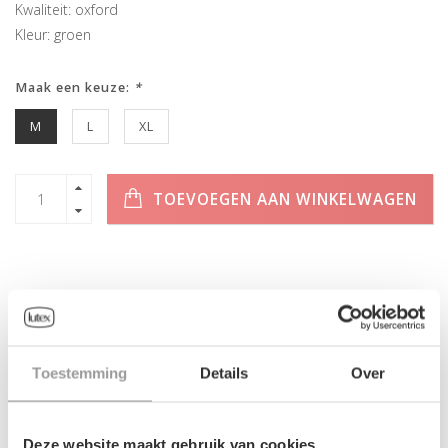
Kwaliteit: oxford
Kleur: groen
Maak een keuze:
*
M
L
XL
TOEVOEGEN AAN WINKELWAGEN
INFORMATIE
Toestemming
Details
Over
Geen informatie gevonden
Deze website maakt gebruik van cookies