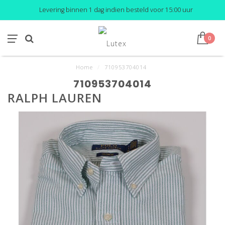
Levering binnen 1 dag indien besteld voor 15:00 uur
0
Home
/
710953704014
710953704014
RALPH LAUREN