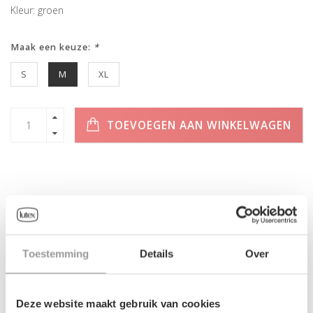
Kleur: groen
Maak een keuze:
*
S
M
XL
TOEVOEGEN AAN WINKELWAGEN
INFORMATIE
Geen informatie gevonden
Toestemming
Details
Over
Deze website maakt gebruik van cookies