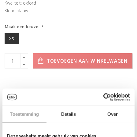
Kwaliteit: oxford
Kleur: blauw
Maak een keuze:
*
XS
TOEVOEGEN AAN WINKELWAGEN
INFORMATIE
Toestemming
Details
Over
Geen informatie gevonden
Deze website maakt gebruik van cookies