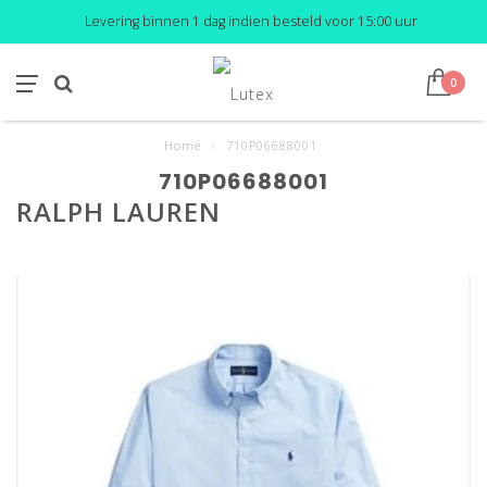
Levering binnen 1 dag indien besteld voor 15:00 uur
0
Home
/
710P06688001
710P06688001
RALPH LAUREN