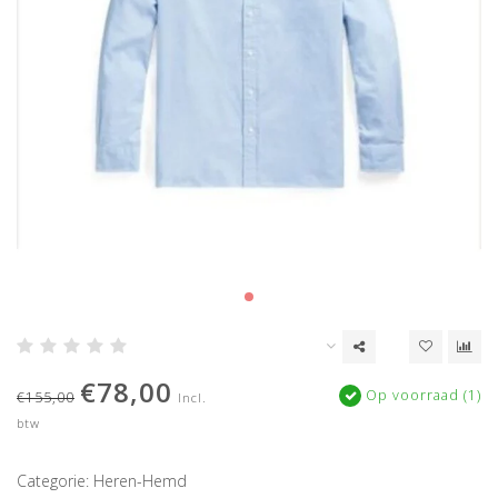
€78,00
Op voorraad (1)
€155,00
Incl.
btw
Categorie: Heren-Hemd