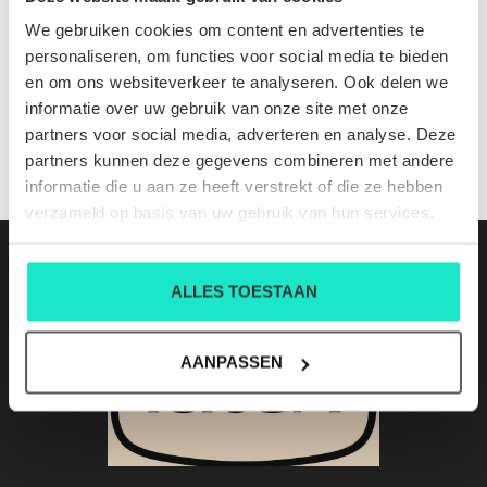
710P06688001
We gebruiken cookies om content en advertenties te
Nog niet gewaardeerd
personaliseren, om functies voor social media te bieden
en om ons websiteverkeer te analyseren. Ook delen we
0 sterren op basis van 0 beoordelingen
informatie over uw gebruik van onze site met onze
partners voor social media, adverteren en analyse. Deze
JE BEOORDELING TOEVOEGEN
partners kunnen deze gegevens combineren met andere
informatie die u aan ze heeft verstrekt of die ze hebben
verzameld op basis van uw gebruik van hun services.
ALLES TOESTAAN
AANPASSEN