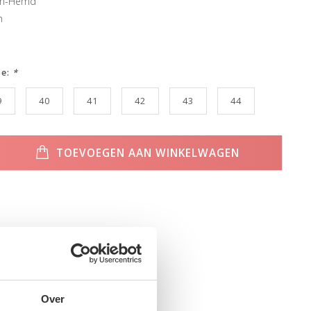
ren-Hemd
h
ze:
*
9
40
41
42
43
44
TOEVOEGEN AAN WINKELWAGEN
Over