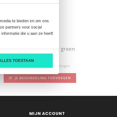
 media te bieden en om ons
ze partners voor social
nformatie die u aan ze heeft
132.WSP.004 - 071 light green
Nog niet gewaardeerd
ALLES TOESTAAN
0 sterren op basis van 0 beoordelingen
JE BEOORDELING TOEVOEGEN
MIJN ACCOUNT