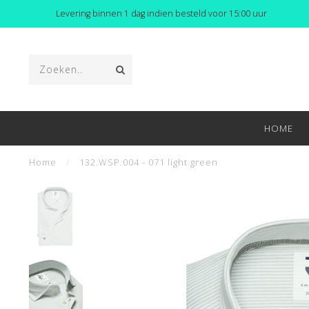
Levering binnen 1 dag indien besteld voor 15:00 uur
HOME
Home
/
132.WSP.004 - 071 light green