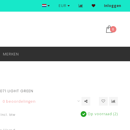
Ontdek en shop de nieuwste trends
EUR
Inloggen
0
MERKEN
 071 LIGHT GREEN
0 beoordelingen
Op voorraad (2)
Incl. btw