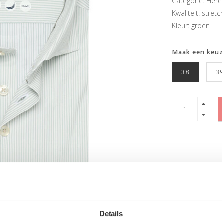
Categorie: He
Kwaliteit: stretc
Kleur: groen
Maak een keu
38
3
Details