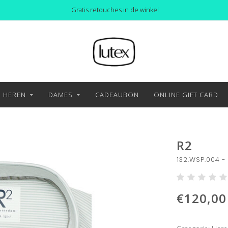
Gratis retouches in de winkel
HEREN
DAMES
CADEAUBON
ONLINE GIFT CARD
R2
132.WSP.004 -
€120,00