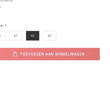
ren-Hemd
n
ze:
*
9
41
42
43
TOEVOEGEN AAN WINKELWAGEN