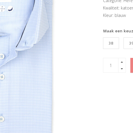
Categorie: He
Kwaliteit: katoe
Kleur: blauw
Maak een keu
38
3