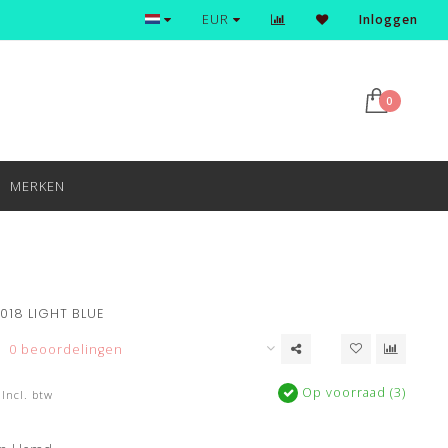
EUR
Inloggen
0
MERKEN
 018 LIGHT BLUE
0 beoordelingen
Op voorraad (3)
Incl. btw