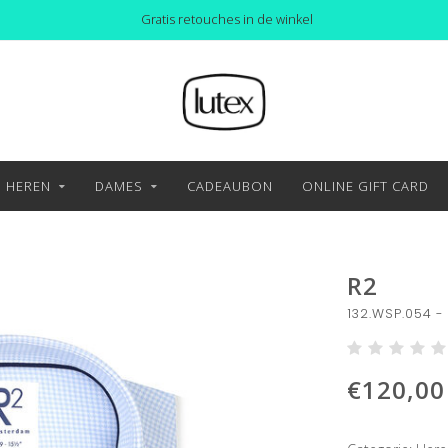
Gratis retouches in de winkel
HEREN
DAMES
CADEAUBON
ONLINE GIFT CARD
R2
132.WSP.054 -
€120,00