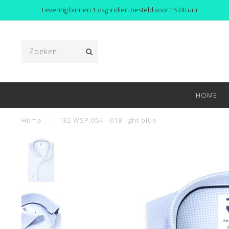
Levering binnen 1 dag indien besteld voor 15:00 uur
HOME
Home
/
132.WSP.054 - 018 light blue