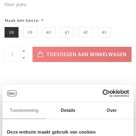
Kleur: jeans
Maak een keuze:
*
38
39
40
41
42
43
TOEVOEGEN AAN WINKELWAGEN
INFORMATIE
Geen informatie gevonden
Toestemming
Details
Over
Deze website maakt gebruik van cookies