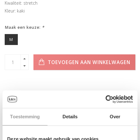
Kwaliteit: stretch
Kleur: kaki
Maak een keuze:
*
M
TOEVOEGEN AAN WINKELWAGEN
INFORMATIE
Toestemming
Details
Over
Geen informatie gevonden
Deze website maakt gebruik van cookies