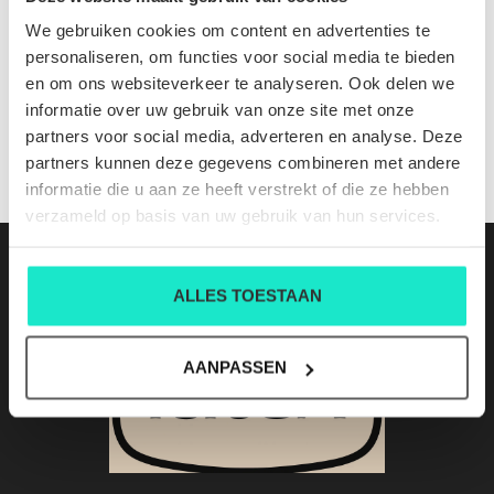
509580 CONOR CL 507 grape leaf
We gebruiken cookies om content en advertenties te
Nog niet gewaardeerd
personaliseren, om functies voor social media te bieden
en om ons websiteverkeer te analyseren. Ook delen we
0 sterren op basis van 0 beoordelingen
informatie over uw gebruik van onze site met onze
partners voor social media, adverteren en analyse. Deze
JE BEOORDELING TOEVOEGEN
partners kunnen deze gegevens combineren met andere
informatie die u aan ze heeft verstrekt of die ze hebben
verzameld op basis van uw gebruik van hun services.
ALLES TOESTAAN
AANPASSEN