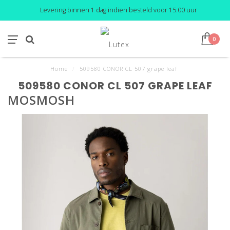
Levering binnen 1 dag indien besteld voor 15:00 uur
0
Home
/
509580 CONOR CL 507 grape leaf
509580 CONOR CL 507 GRAPE LEAF
MOSMOSH